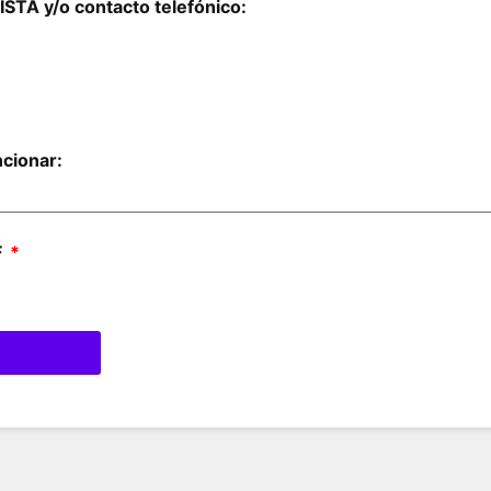
STA y/o contacto telefónico:
cionar:
F