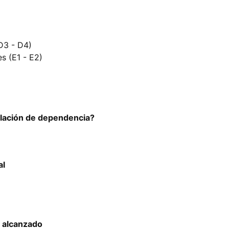
D3 - D4)
s (E1 - E2)
elación de dependencia?
al
o alcanzado