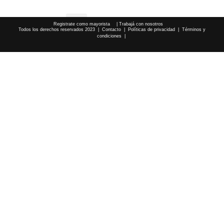
TRANSLATE
Registrate como mayorista
| Trabajá con nosotros
Todos los derechos reservados 2023 |
Contacto
|
Políticas de privacidad
|
Términos y
condiciones |