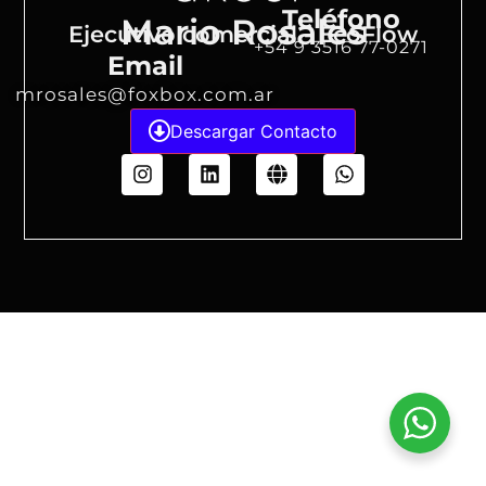
Teléfono
Mario Rosales
Ejecutivo comercial - EcoFlow
+54 9 3516 77-0271
Email
mrosales@foxbox.com.ar
Descargar Contacto