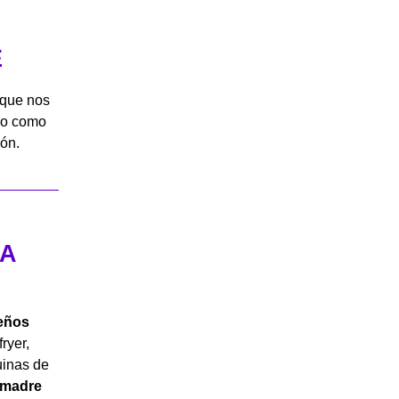
E
 que nos
po como
ión.
 A
eños
ryer,
uinas de
a madre