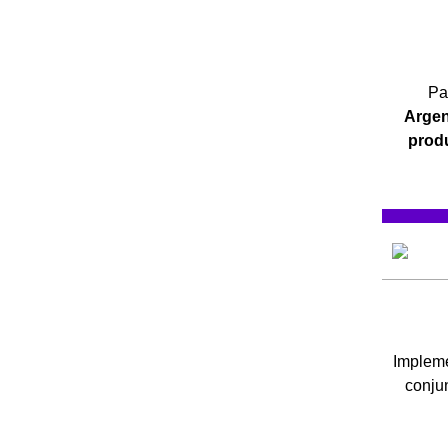
Pa
Argen
prod
Implem
conjun