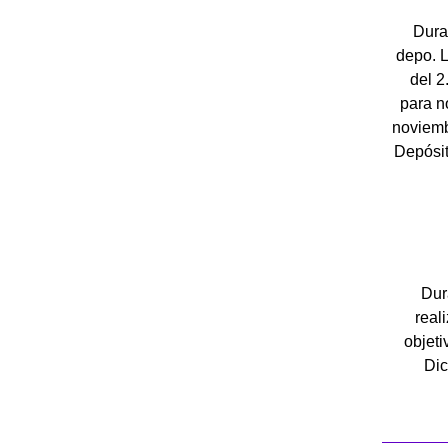
Dura
depo. 
del 2
para n
noviemb
Depósit
Dur
real
objeti
Dic