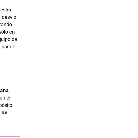
estro
n desvío
grando
sólo en
quipo de
 para el
dana
con el
pósito.
 de