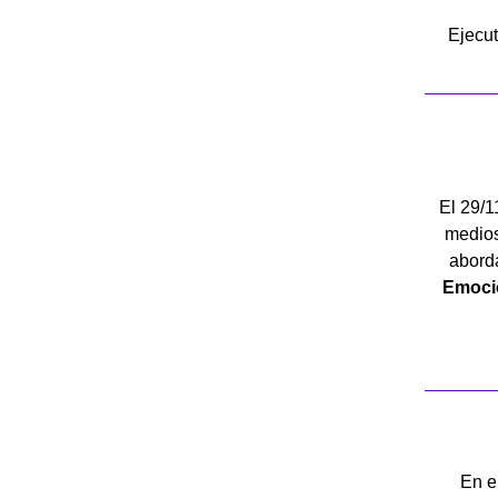
Ejecut
El 29/1
medios 
abord
Emoci
En e