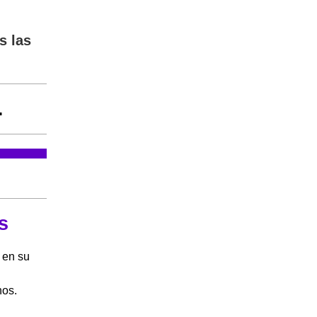
s las
.
s
en su
nos.