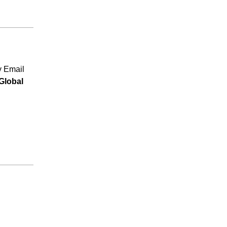
 y Email
Global