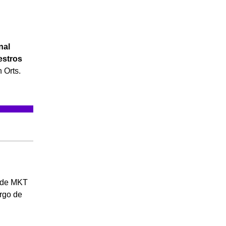
nal
estros
 Orts.
a de MKT
argo de