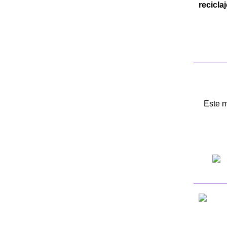
recicla
Este 