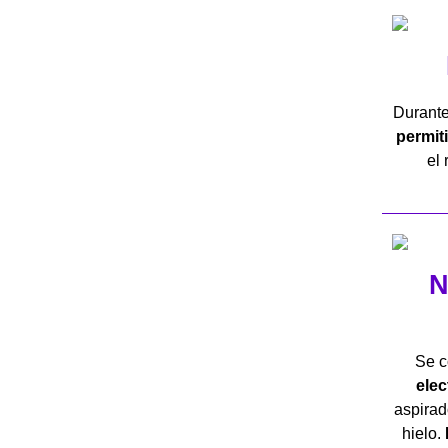
Durante
permit
el 
N
Se c
ele
aspirad
hielo.