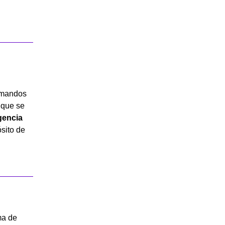
 mandos
l que se
igencia
ósito de
ma de