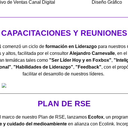
ivo de Ventas Canal Digital
Diseño Gráfico
CAPACITACIONES Y REUNIONES
1 comenzó un ciclo de
formación en Liderazgo
para nuestros
y altos, facilitada por el consultor
Alejandro Carnevalle
, en e
an temáticas tales como
"Ser Líder Hoy y en Foxbox"
,
"Intel
onal"
,
"Habilidades de Liderazgo"
,
"Feedback"
, con el prop
facilitar el desarrollo de nuestros líderes.
PLAN DE RSE
l marco de nuestro Plan de RSE, lanzamos
Ecofox
, un progra
je y cuidado del medioambiente
en alianza con Ecolink. Inco