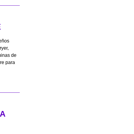
E
ueños
ryer,
uinas de
re para
 A