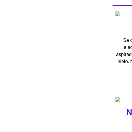
Se c
elec
aspirad
hielo.
N