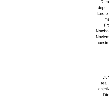
Dura
depo.
Enero 
me
Pro
Noteboo
Noviemb
nuestr
Dur
real
objeti
Dic