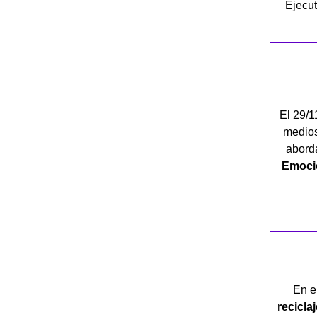
Ejecut
El 29/1
medios 
abord
Emoci
En e
recicla