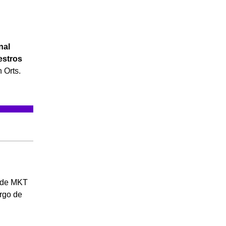
nal
estros
 Orts.
a de MKT
argo de