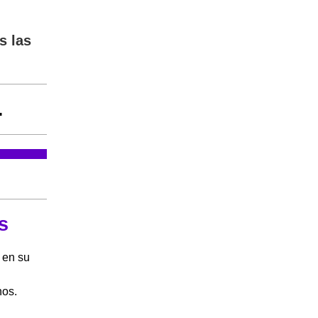
s las
.
s
en su
nos.