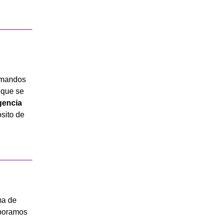
 mandos
l que se
igencia
ósito de
ma de
rporamos