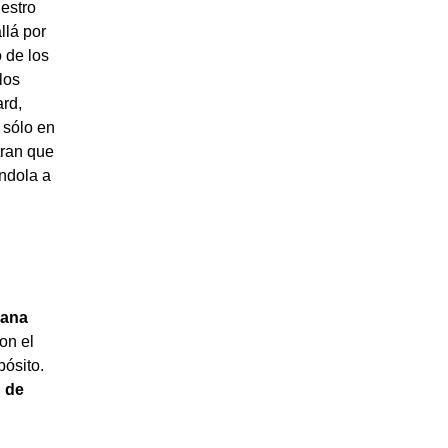
estro
llá por
 de los
los
ard,
 sólo en
tran que
ndola a
dana
con el
pósito.
 de