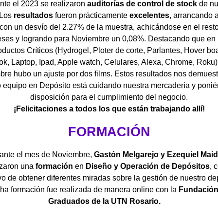
nte el 2023 se realizaron
auditorías de control de stock
de nu
 Los
resultados
fueron prácticamente
excelentes
, arrancando a
con un desvío del 2.27% de la muestra, achicándose en el resto
ses y logrando para Noviembre un 0,08%. Destacando que en 
ductos Críticos (Hydrogel, Ploter de corte, Parlantes, Hover bo
k, Laptop, Ipad, Apple watch, Celulares, Alexa, Chrome, Roku)
re hubo un ajuste por dos films. Estos resultados nos demues
o equipo en Depósito está cuidando nuestra mercadería y ponié
disposición para el cumplimiento del negocio.
¡Felicitaciones a todos los que están trabajando allí!
FORMACIÓN
ante el mes de Noviembre,
Gastón Melgarejo y Ezequiel Mai
izaron una
formación
en
Diseño y Operación de Depósitos
, 
vo de obtener diferentes miradas sobre la gestión de nuestro de
ha formación fue realizada de manera online con la
F
undación
Graduados de la UTN Rosario.