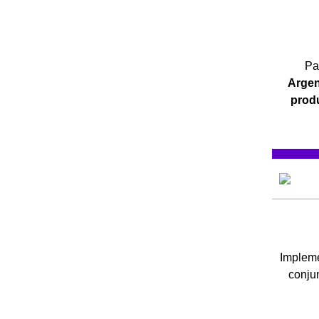
Pa
Argen
prod
Implem
conjun